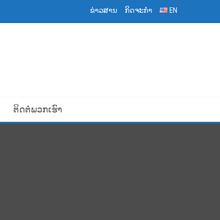
ຂ່າວສານ
ກິດຈະກຳ
EN
ຕິດຕໍ່ພວກເຮົາ