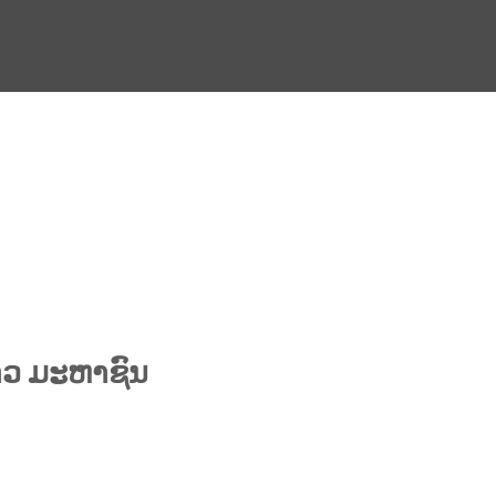
ວ ມະຫາຊົນ