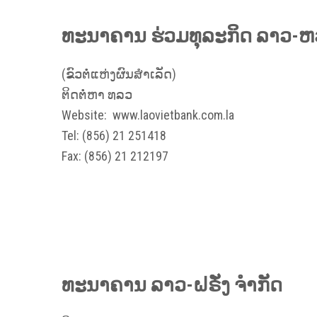
ທະນາຄານ ຮ່ວມທຸລະກິດ ລາວ-
(ຂົວຕໍ່ແຫ່ງຜົນສຳເລັດ)
ຕິດຕໍ່ຫາ ທລວ
Website:
www.laovietbank.com.la
Tel: (856) 21 251418
Fax: (856) 21 212197
ທະນາຄານ ລາວ-ຝຣັ່ງ ຈຳກັດ