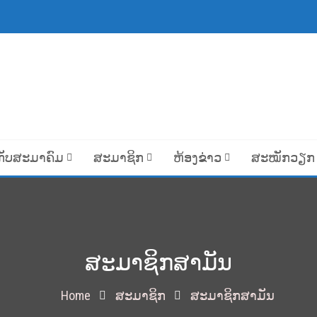
ກັບສະມາຄົມ
ສະມາຊິກ
ຫ້ອງຂ່າວ
ສະໝັກວຽກ
ສະມາຊິກສາມັນ
Home
ສະມາຊິກ
ສະມາຊິກສາມັນ