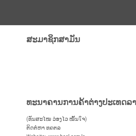
ສະມາຊິກສາມັນ
ທະນາຄານການຄ້າຕ່າງປະເທດລາ
(ທັນສະໄໝ ວ່ອງໄວ ໝັ້ນໃຈ)
ຕິດຕໍ່ຫາ ທຄຕລ