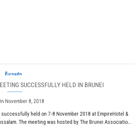
ກິດຈະກຳ
EETING SUCCESSFULLY HELD IN BRUNEI
On
November 8, 2018
successfully held on 7-8 November 2018 at EmpireHotel &
ussalam. The meeting was hosted by The Brunei Association
ended by over 200 senior banking executives…