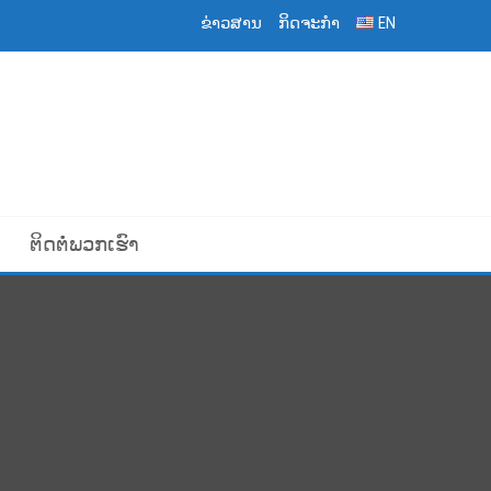
ຂ່າວສານ
ກິດຈະກຳ
EN
ຕິດຕໍ່ພວກເຮົາ