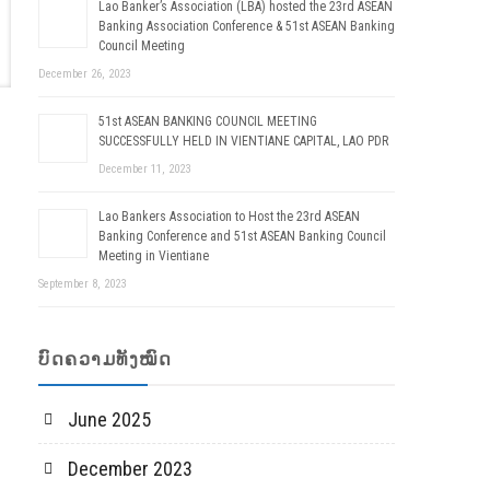
Lao Banker’s Association (LBA) hosted the 23rd ASEAN
Banking Association Conference & 51st ASEAN Banking
Council Meeting
December 26, 2023
51st ASEAN BANKING COUNCIL MEETING
SUCCESSFULLY HELD IN VIENTIANE CAPITAL, LAO PDR
December 11, 2023
Lao Bankers Association to Host the 23rd ASEAN
Banking Conference and 51st ASEAN Banking Council
Meeting in Vientiane
September 8, 2023
ບົດຄວາມທັງໝົດ
June 2025
December 2023