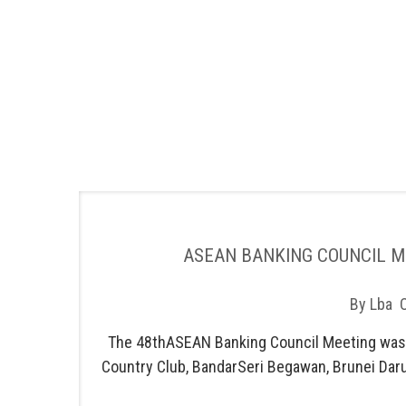
ASEAN BANKING COUNCIL M
By
Lba
The 48thASEAN Banking Council Meeting was 
Country Club, BandarSeri Begawan, Brunei Dar
of Banks (BAB) and was well att