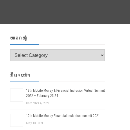
ໝວດໝູ່
ໝວດ
ໝູ່
ກິດຈະກຳ
13th Mobile Money & Financial Inclusion Virtual Summit
2022 – February 23-24
December 6, 2021
12th Mobile Money Financial inclusion summit 2021
May 10, 2021