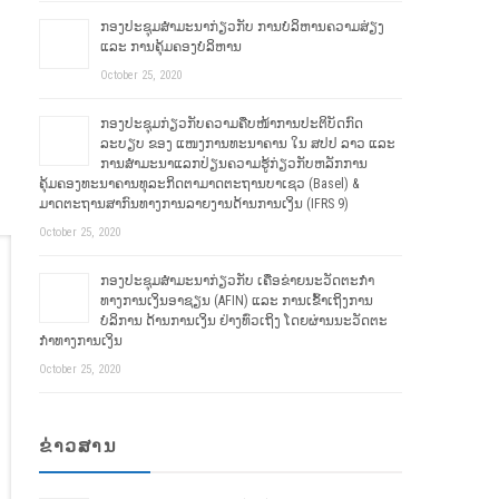
ກອງປະຊຸມສໍາມະນາກ່ຽວກັບ ການບໍລິຫານຄວາມສ່ຽງ
ແລະ ການຄຸ້ມຄອງບໍລິຫານ
October 25, 2020
ກອງປະຊຸມກ່ຽວກັບຄວາມຄືບໜ້າການປະຕິບັດກົດ
ລະບຽບ ຂອງ ແໜງການທະນາຄານ ໃນ ສປປ ລາວ ແລະ
ການສໍາມະນາແລກປ່ຽນຄວາມຮູ້ກ່ຽວກັບຫລັກການ
ຄຸ້ມຄອງທະນາຄານທຸລະກິດຕາມາດຕະຖານບາເຊວ (Basel) &
ມາດຕະຖານສາກົນທາງການລາຍງານດ້ານການເງິນ (IFRS 9)
October 25, 2020
ກອງປະຊຸມສຳມະນາກ່ຽວກັບ ເຄື່ອຂ່າຍນະວັດຕະກໍາ
ທາງການເງິນອາຊຽນ (AFIN) ແລະ ການເຂົ້າເຖິງການ
ບໍລິການ ດ້ານການເງິນ ຢ່າງທົ່ວເຖິງ ໂດຍຜ່ານນະວັດຕະ
ກໍາທາງການເງິນ
October 25, 2020
ຂ່າວສານ